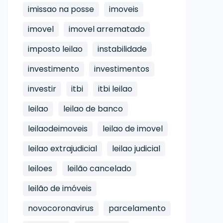
imissao na posse
imoveis
imovel
imovel arrematado
imposto leilao
instabilidade
investimento
investimentos
investir
itbi
itbi leilao
leilao
leilao de banco
leilaodeimoveis
leilao de imovel
leilao extrajudicial
leilao judicial
leiloes
leilão cancelado
leilão de imóveis
novocoronavirus
parcelamento