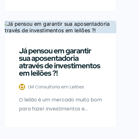
tinham de pagar o ITBI sobre o
valor venal do bem. Felizmente, o
judiciário tem entendido que o
cálculo do ITBI pode se fazer pelo
valor da arrematação, medida
que trará grande econômica
Já pensou em garantir
para contribuintes.
sua aposentadoria
através de investimentos
em leilões ?!
LM Consultoria em Leilões
O leilão é um mercado muito bom
para fazer investimentos e
conseguir lucros significativos.
Portanto, nesse artigo
abordaremos algumas