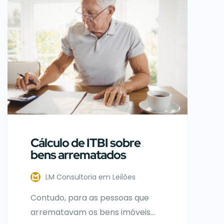
nacional anunciou o
cancelamento de leilões de
títulos públicos. Contudo, isso só
aconteceu por conta de uma
grave instabilidade econômica
vivenciada no Brasil.
Cálculo de ITBI sobre
bens arrematados
LM Consultoria em Leilões
Contudo, para as pessoas que
arrematavam os bens imóveis