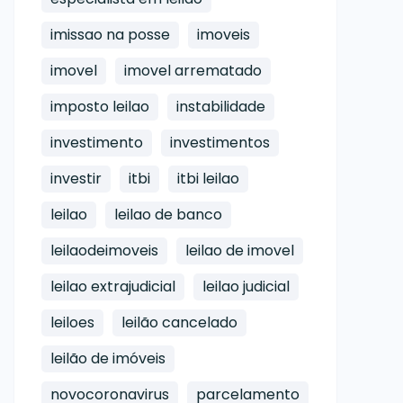
imissao na posse
imoveis
imovel
imovel arrematado
imposto leilao
instabilidade
investimento
investimentos
investir
itbi
itbi leilao
leilao
leilao de banco
leilaodeimoveis
leilao de imovel
leilao extrajudicial
leilao judicial
leiloes
leilão cancelado
leilão de imóveis
novocoronavirus
parcelamento