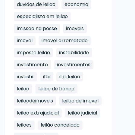
duvidas de leilao
economia
especialista em leilão
imissao na posse
imoveis
imovel
imovel arrematado
imposto leilao
instabilidade
investimento
investimentos
investir
itbi
itbi leilao
leilao
leilao de banco
leilaodeimoveis
leilao de imovel
leilao extrajudicial
leilao judicial
leiloes
leilão cancelado