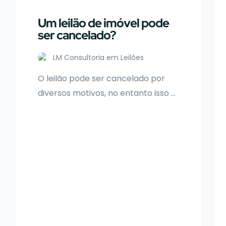
Um leilão de imóvel pode
ser cancelado?
LM Consultoria em Leilões
O leilão pode ser cancelado por
diversos motivos, no entanto isso é
incomum, portanto pode
acontecer quando você for o
arrematante. É imprescindível
falarmos dessa situação , pois
poucas pessoas se preparam para
isso. Pior que isso, grande parte não
sabe nem como agir. Agora vamos
aprender como devemos agir em
caso de leilão cancelado. […]