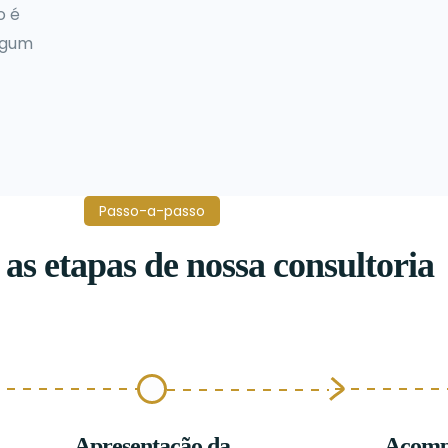
o é
algum
Passo-a-passo
as etapas de nossa consultoria
Apresentação da
Acompa