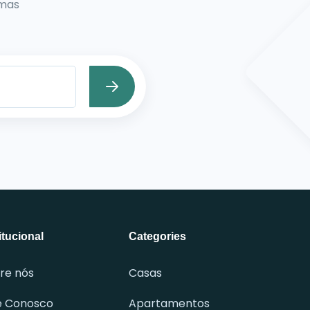
imas
itucional
Categories
re nós
Casas
e Conosco
Apartamentos