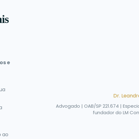
is
os e
ua
Dr. Leand
Advogado | OAB/SP 221.674 | Especial
a
fundador do LM Cons
o ao