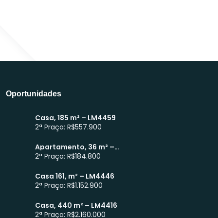
Atendimento WhatsApp
Oportunidades
Casa, 185 m² – LM4459
2ª Praça: R$557.900
Apartamento, 36 m² –
LM4449
2ª Praça: R$184.800
Casa 161, m² – LM4446
2ª Praça: R$1.152.900
Casa, 440 m² – LM4416
2ª Praça: R$2.160.000