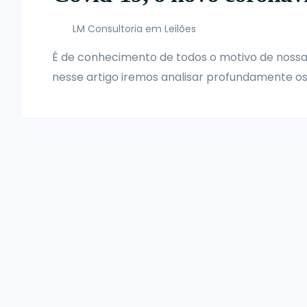
LM Consultoria em Leilões
É de conhecimento de todos o motivo de nossa
nesse artigo iremos analisar profundamente os
coronavírus e as medidas econômicas a sere
com menos dificuldade.