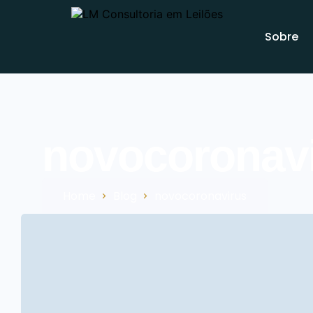
Sobre
novocoronav
Home
Blog
novocoronavirus