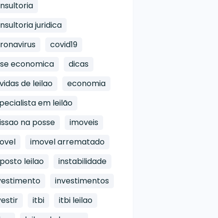
nsultoria
nsultoria juridica
ronavirus
covid19
ise economica
dicas
vidas de leilao
economia
pecialista em leilão
issao na posse
imoveis
ovel
imovel arrematado
posto leilao
instabilidade
vestimento
investimentos
vestir
itbi
itbi leilao