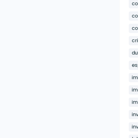
co
co
co
cr
du
es
im
im
im
in
in