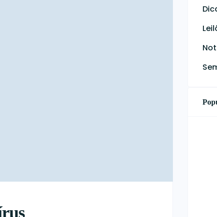
Dic
Lei
Not
Sem
Popu
írus