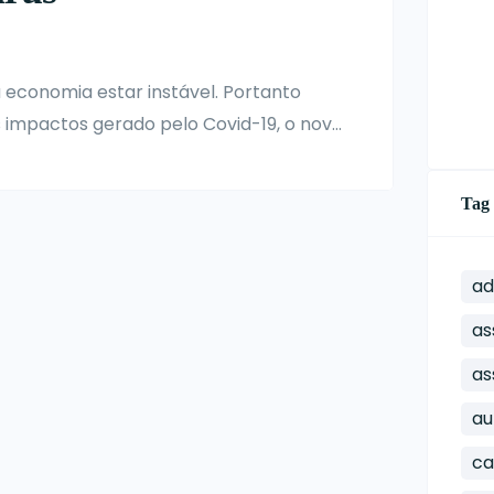
 economia estar instável. Portanto
 impactos gerado pelo Covid-19, o novo
m tomadas para passar esse momento
Tag
ad
as
as
au
ca