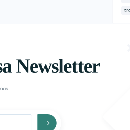
tr
sa Newsletter
imas