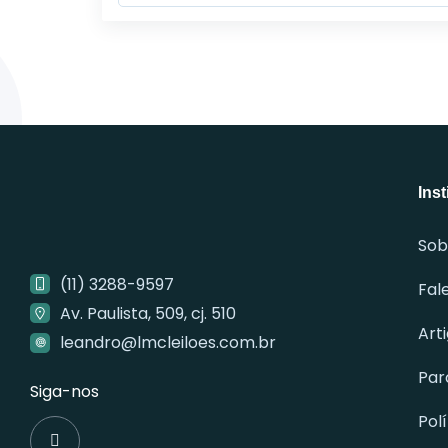
Inst
Sob
(11) 3288-9597
Fal
Av. Paulista, 509, cj. 510
Art
leandro@lmcleiloes.com.br
Par
Siga-nos
Pol