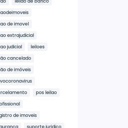
ilao
leilao de banco
ilaodeimoveis
ilao de imovel
ilao extrajudicial
lao judicial
leiloes
ilão cancelado
ilão de imóveis
vocoronavirus
rcelamento
pos leilao
ofissional
gistro de imoveis
guranca
suporte juridico