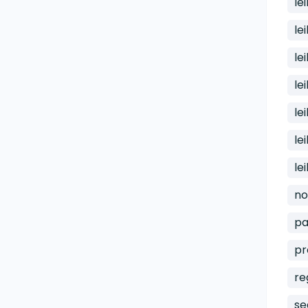
le
le
le
le
lei
le
le
no
pa
pr
re
se