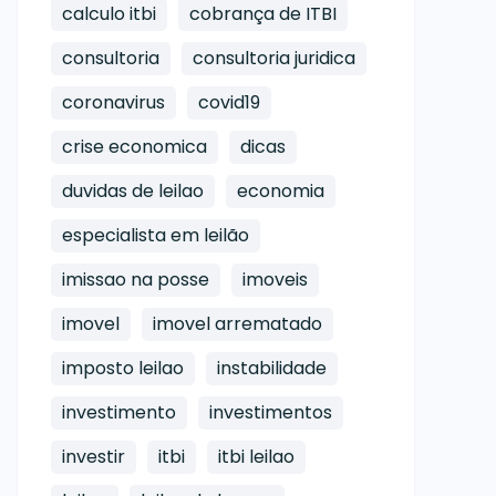
calculo itbi
cobrança de ITBI
consultoria
consultoria juridica
coronavirus
covid19
crise economica
dicas
duvidas de leilao
economia
especialista em leilão
imissao na posse
imoveis
imovel
imovel arrematado
imposto leilao
instabilidade
investimento
investimentos
investir
itbi
itbi leilao