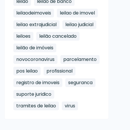
leilao
leilao de banco
leilaodeimoveis
leilao de imovel
leilao extrajudicial
leilao judicial
leiloes
leilão cancelado
leilão de imóveis
novocoronavirus
parcelamento
pos leilao
profissional
registro de imoveis
seguranca
suporte juridico
tramites de leilao
virus