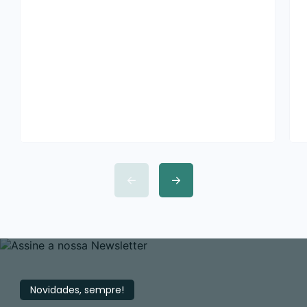
falarmos dessa situação , pois
poucas pessoas se preparam para
isso. Pior que isso, grande parte não
sabe nem como agir. Agora vamos
aprender como devemos agir em
caso de leilão cancelado. […]
Novidades, sempre!