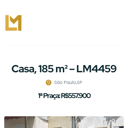
Casa, 185 m² – LM4459
São Paulo,SP
1ª Praça: R$557.900