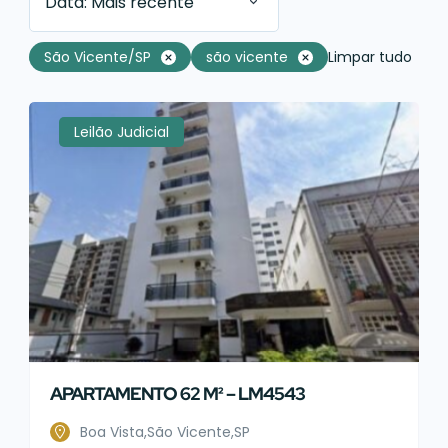
Data: Mais recente
São Vicente/SP
são vicente
Limpar tudo
Leilão Judicial
APARTAMENTO 62 M² – LM4543
Boa Vista,São Vicente,SP